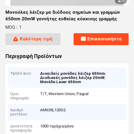
2
/
3
Μονούλες λέιζερ με διόδους σημείων και γραμμών
650nm 20mW γεννήτης ευθείας κόκκινης γραμμής
MOQ：1
Καλύτερη τιμή
Επικοινωνήστε
Περιγραφή Προϊόντων
Υψηλό φως
,
Διοειδείς μονάδες λέιζερ 650nm
,
Διοδιακές μονάδες λέιζερ 20mW
Μονάδα Laser 650nm
Όροι
T/T, Western Union, Paypal
πληρωμής
Αριθμό
AM635L120G2
μοντέλου
Δυνατότητα
1000 τεμάχια/μήνα
προσφοράς